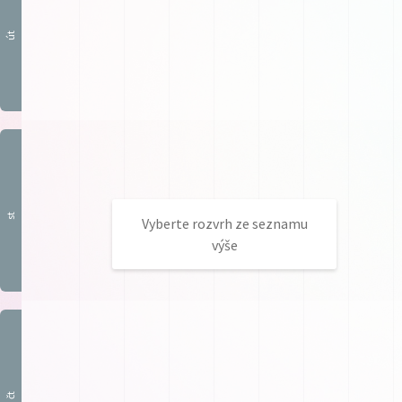
út
st
Vyberte rozvrh ze seznamu
výše
čt