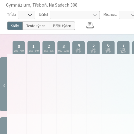
Gymnázium, Třeboň, Na Sadech 308
Třída
Učitel
Místnost
Stálý
Tento týden
Příští týden
4
5
6
7
0
1
2
3
10:45
-
11:40
-
12:35
-
13:25
-
7:05
-
7:50
7:55
-
8:40
8:50
-
9:35
9:50
-
10:35
11:30
12:25
13:20
14:10
po