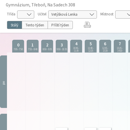
Gymnázium, Třeboň, Na Sadech 308
Třída
Učitel
Místnost
Stálý
Tento týden
Příští týden
4
5
6
7
0
1
2
3
10:45
-
11:40
-
12:35
-
13:25
-
7:05
-
7:50
7:55
-
8:40
8:50
-
9:35
9:50
-
10:35
11:30
12:25
13:20
14:10
po