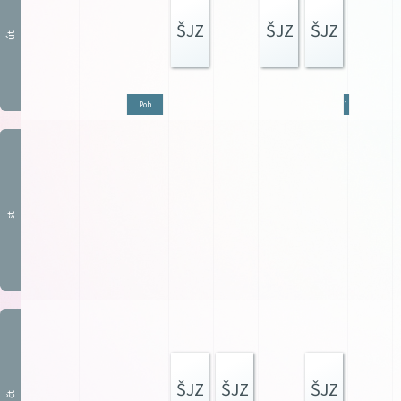
ŠJZ
ŠJZ
ŠJZ
út
Poh
1.p
st
ŠJZ
ŠJZ
ŠJZ
čt