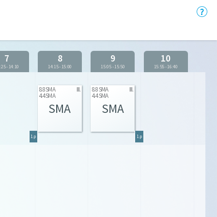
7
8
9
10
:25
-
14:10
14:15
-
15:00
15:05
-
15:50
15:55
-
16:40
8.8 SMA
III.
8.8 SMA
III.
4.4 SMA
4.4 SMA
SMA
SMA
1.p
1.p