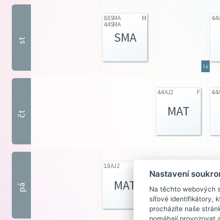
8.8 SMA
M
4.4 
4.4 SMA
SMA
st
1.p
4.4 AJ2
F
4.4 
MAT
čt
1.8 AJ2
I.
1.8 AJ1
I.
Nastavení soukro
MAT
MAT
pá
Na těchto webových st
síťové identifikátory,
procházíte naše strán
pomáhají provozovat a 