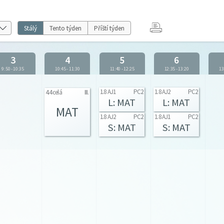
Stálý
Tento týden
Příští týden
3
4
5
6
9:50
-
10:35
10:45
-
11:30
11:40
-
12:25
12:35
-
13:20
13
1.8 AJ1
PC2
1.8 AJ2
PC2
4.4 celá
III.
L: MAT
L: MAT
MAT
1.8 AJ2
PC2
1.8 AJ1
PC2
S: MAT
S: MAT