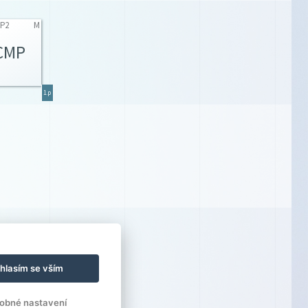
MP2
M
CMP
1.p
hlasím se vším
obné nastavení