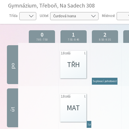
Gymnázium, Třeboň, Na Sadech 308
Třída
Učitel
Místnost
0
1
2
7:05
-
7:50
7:55
-
8:40
8:50
-
9:35
1.8 celá
I.
TŘH
po
Suplovací pohotovost
1.8 celá
I.
MAT
út
1.p