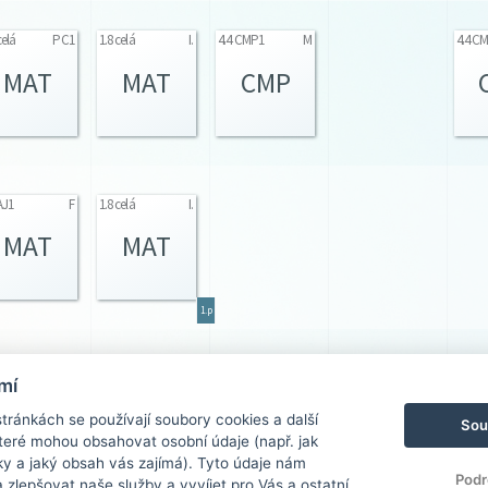
celá
PC1
1.8 celá
I.
4.4 CMP1
M
4.4 C
MAT
MAT
CMP
AJ1
F
1.8 celá
I.
MAT
MAT
1.p
3.8 AJ1
PC2
3.8 AJ2
PC2
mí
SVP
SVP
ránkách se používají soubory cookies a další
Sou
 které mohou obsahovat osobní údaje (např. jak
ky a jaký obsah vás zajímá). Tyto údaje nám
1.p
1.p
Podr
zlepšovat naše služby a vyvíjet pro Vás a ostatní