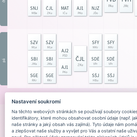
čt
PAu
JMc
SNJ
ČJL
MAT
AJ1
NJZ
MBe
ZKu
IČu
PKo
JĎo
SZV
SZV
SFY
SFY
MLe
MLe
MKr
MKr
AJ2
PŠD
ČJL
SBI
SBI
SDĚ
SDĚ
pá
JMa
JMa
VPr
VPr
ZKu
AJ1
PKo
SGE
SGE
SŠJ
SŠJ
RKr
RKr
HBu
HBu
Provozováno na
Nastavení soukromí
Na těchto webových stránkách se používají soubory cookies 
identifikátory, které mohou obsahovat osobní údaje (např. ja
naše stránky a jaký obsah vás zajímá). Tyto údaje nám pomá
a zlepšovat naše služby a vyvíjet pro Vás a ostatní naše uživ