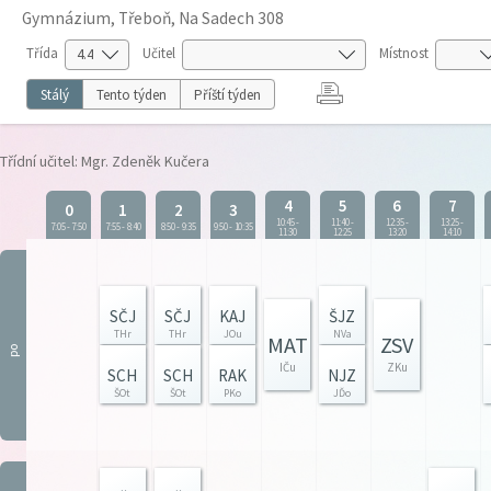
Gymnázium, Třeboň, Na Sadech 308
Třída
Učitel
Místnost
Stálý
Tento týden
Příští týden
Třídní učitel: Mgr. Zdeněk Kučera
4
5
6
7
0
1
2
3
10:45
-
11:40
-
12:35
-
13:25
-
7:05
-
7:50
7:55
-
8:40
8:50
-
9:35
9:50
-
10:35
11:30
12:25
13:20
14:10
SČJ
SČJ
KAJ
ŠJZ
THr
THr
JOu
NVa
MAT
ZSV
po
IČu
ZKu
SCH
SCH
RAK
NJZ
ŠOt
ŠOt
PKo
JĎo