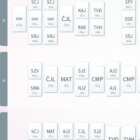
SČJ
SČJ
SFY
JHa
JHa
MKr
KAJ
TVD
JOu
PAu
ČJL
SDĚ
SINF
SINF
SINF
út
VOu
VOu
VPr
VOu
ZKu
RAK
TVH
PKo
JMc
SNJ
SNJ
SŠJ
MBe
MBe
NVa
SZV
ŠJZ
AJ2
MLe
HBu
PŠD
ČJL
MAT
CMP
CMP
st
ZKu
IČu
IČu
IČu
SMA
NJZ
AJ1
IČu
JĎo
PKo
SČJ
MAT
AJ2
ČJL
ŠJZ
JHa
IČu
PŠD
ZKu
HBu
TVD
TVH